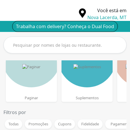
Você está em
Nova Lacerda, MT
Trabalha com delivery? Conheça o Dual Food
Paginar
Suplementos
L
Filtros por
Todas
Promoções
Cupons
Fidelidade
Pagamento